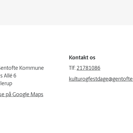
Kontakt os
| Gentofte Kommune
Tlf:
21781086
 Allé 6
kulturogfestdage@gentofte
lerup
se på Google Maps