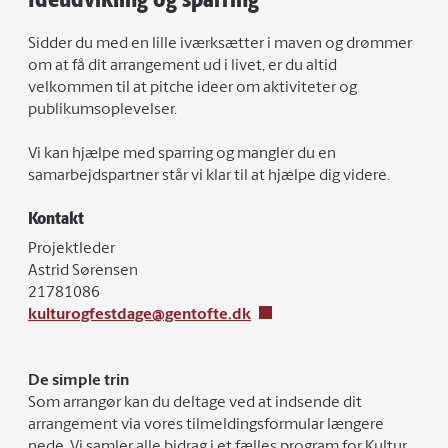
Sidder du med en lille iværksætter i maven og drømmer
om at få dit arrangement ud i livet, er du altid
velkommen til at pitche ideer om aktiviteter og
publikumsoplevelser.
Vi kan hjælpe med sparring og mangler du en
samarbejdspartner står vi klar til at hjælpe dig videre.
Kontakt
Projektleder
Astrid Sørensen
21781086
kulturogfestdage@gentofte.dk
De simple trin
Som arrangør kan du deltage ved at indsende dit
arrangement via vores tilmeldingsformular længere
nede. Vi samler alle bidrag i et fælles program for Kultur